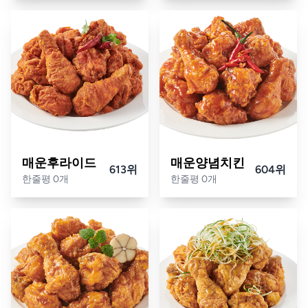
매운후라이드
매운양념치킨
613위
604위
한줄평 0개
한줄평 0개