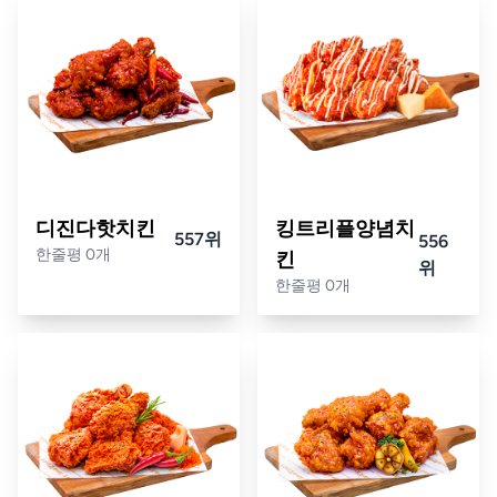
디진다핫치킨
킹트리플양념치
557위
556
한줄평 0개
킨
위
한줄평 0개