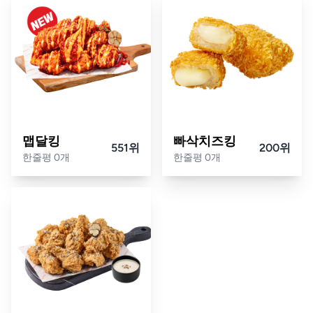
맵달킹
빠삭치즈킹
551위
200위
한줄평 0개
한줄평 0개