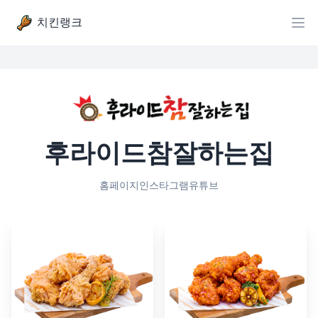
치킨랭크
후라이드참잘하는집
홈페이지
인스타그램
유튜브