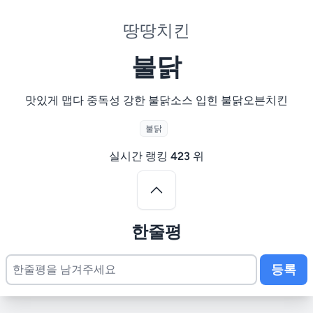
땅땅치킨
불닭
맛있게 맵다 중독성 강한 불닭소스 입힌 불닭오븐치킨
불닭
실시간 랭킹
423
위
한줄평
등록