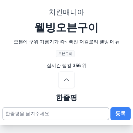
치킨매니아
웰빙오븐구이
오븐에 구워 기름기가 쫙~ 빠진 저칼로리 웰빙 메뉴
오븐구이
실시간 랭킹
356
위
한줄평
등록