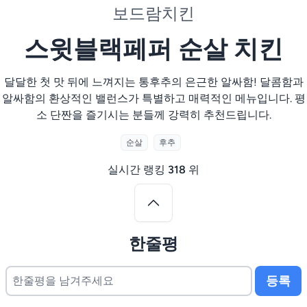
보드람치킨
스윗블랙페퍼 순살 치킨
달달한 첫 맛 뒤에 느껴지는 통후추의 은근한 알싸함! 달콤함과
알싸함의 환상적인 밸런스가 특별하고 매력적인 메뉴입니다. 평
소 단짠을 즐기시는 분들께 강력히 추천드립니다.
순살
후추
실시간 랭킹
318
위
한줄평
등록