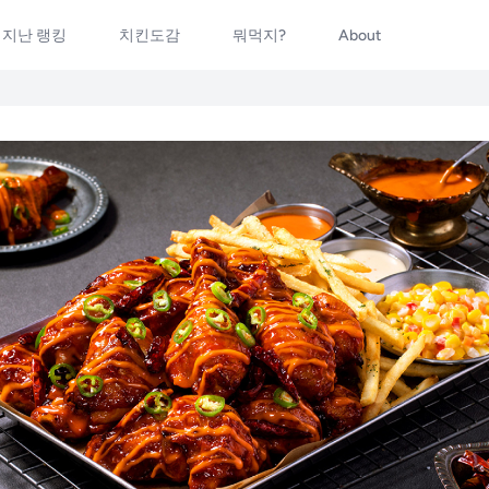
지난 랭킹
치킨도감
뭐먹지?
About