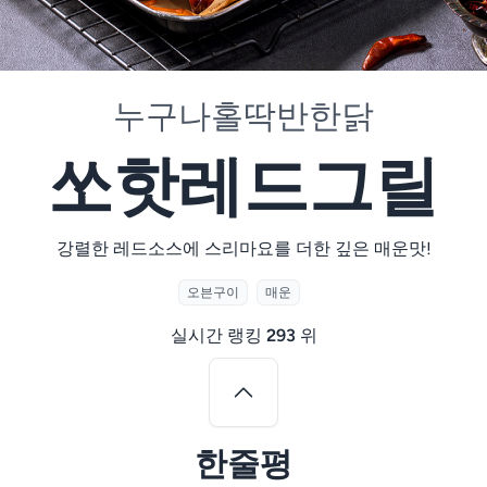
누구나홀딱반한닭
쏘핫레드그릴
강렬한 레드소스에 스리마요를 더한 깊은 매운맛!
오븐구이
매운
실시간 랭킹
293
위
한줄평