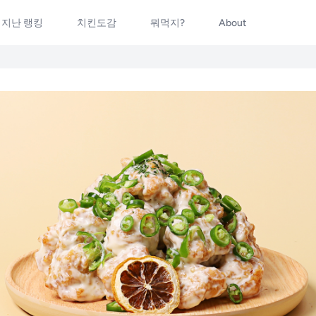
지난 랭킹
치킨도감
뭐먹지?
About