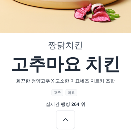
짱닭치킨
고추마요 치킨
화끈한 청양고추 X 고소한 마요네즈 치트키 조합
고추
마요
실시간 랭킹
264
위